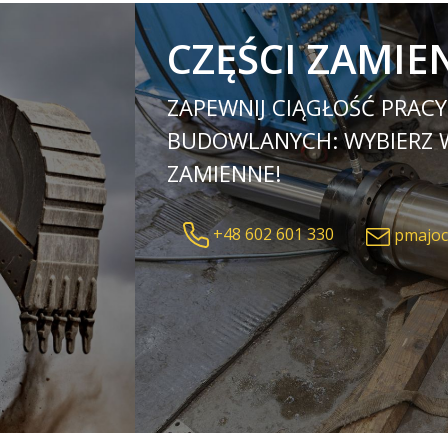
CZĘŚCI ZAMIE
ZAPEWNIJ CIĄGŁOŚĆ PRAC
BUDOWLANYCH: WYBIERZ WY
ZAMIENNE!
+48 602 601 330
pmajoc