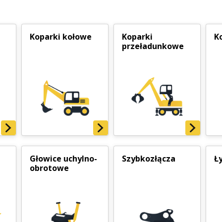
Koparki kołowe
Koparki
K
przeładunkowe
Głowice uchylno-
Szybkozłącza
Ł
obrotowe