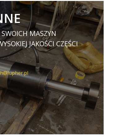
NNE
Y SWOICH MASZYN
SOKIEJ JAKOŚCI CZĘŚCI
h@lupher.pl