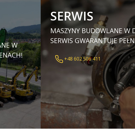
SERWIS
MASZYNY BUDOWLANE W DO
SERWIS GWARANTUJE PEŁ
ANE W
ENACH!
+48 602 506 411