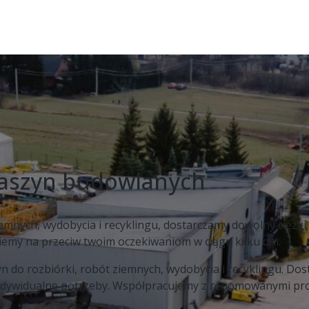
maszyn budowlanych
mnych, wydobycia i recyklingu, dostarczamy dowolny ciężki 
ziemy na przeciw twoim oczekiwaniom w ciągu kilku dni.
 do rozbiórki, robót ziemnych, wydobycia i recyklingu. Dos
ndywidualne potrzeby. Współpracujemy z renomowanymi prod