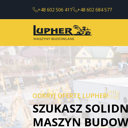
+48 602 506 411
+48 602 684 577
ODKRYJ OFERTĘ LUPHER!
SZUKASZ SOLID
MASZYN BUDOW