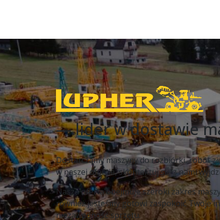
— lider w dostawie 
Dostarczamy maszyny do rozbiórki, robót zie
w naszej ofercie, skontaktuj się z nami wyjd
Nasza oferta obejmuje szeroki zakres maszyn
również jesteśmy gotowi zaspokoić Twoje i
niezawodność sprzętu.