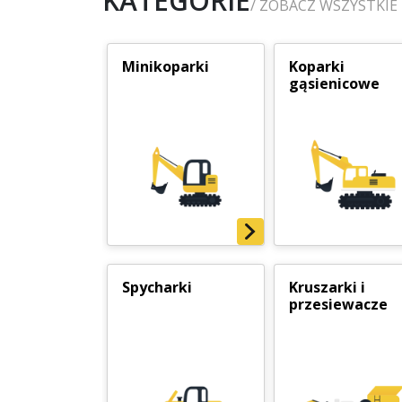
KATEGORIE
/ ZOBACZ WSZYSTKIE
Minikoparki
Koparki
gąsienicowe
Spycharki
Kruszarki i
przesiewacze