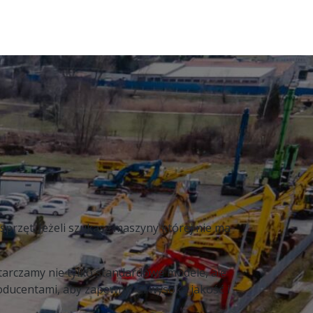
sprzęt. Jeżeli szukasz maszyny której nie ma
tarczamy nie tylko standardowe modele, ale
ucentami, aby zapewnić Ci wysoką jakość i