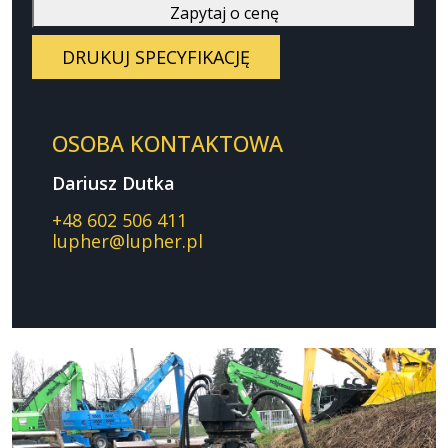
Zapytaj o cenę
DRUKUJ SPECYFIKACJĘ
OSOBA KONTAKTOWA
Dariusz Dutka
+48 602 506 411
lupher@lupher.pl