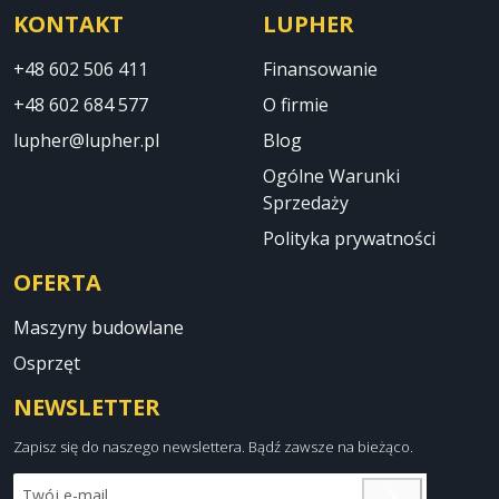
KONTAKT
LUPHER
+48 602 506 411
Finansowanie
+48 602 684 577
O firmie
lupher@lupher.pl
Blog
Ogólne Warunki
Sprzedaży
Polityka prywatności
OFERTA
Maszyny budowlane
Osprzęt
NEWSLETTER
Zapisz się do naszego newslettera. Bądź zawsze na bieżąco.