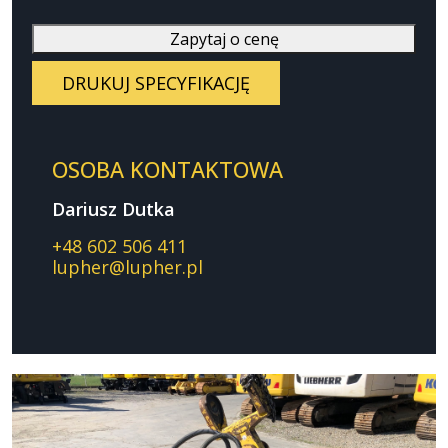
Zapytaj o cenę
DRUKUJ SPECYFIKACJĘ
OSOBA KONTAKTOWA
Dariusz Dutka
+48 602 506 411
lupher@lupher.pl