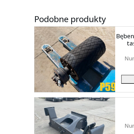
Podobne produkty
Bęben
ta
Num
Num