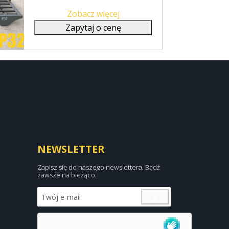
Zobacz więcej
Zapytaj o cenę
NEWSLETTER
Zapisz się do naszego newslettera. Bądź
zawsze na bieżąco.