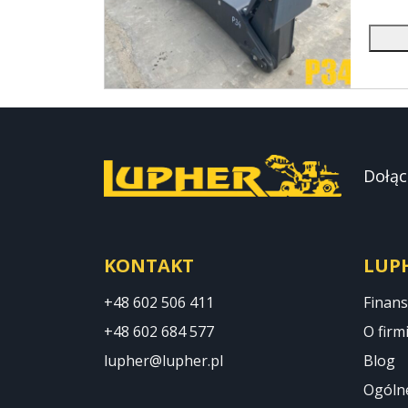
Dołąc
KONTAKT
LUP
+48 602 506 411
Finan
+48 602 684 577
O firm
lupher@lupher.pl
Blog
Ogóln