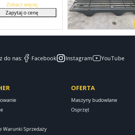
Zobacz więcej
Zapytaj o cenę
z do nas:
Facebook
Instagram
YouTube
HER
OFERTA
sowanie
Maszyny budowlane
ie
Osprzęt
e Warunki Sprzedaży