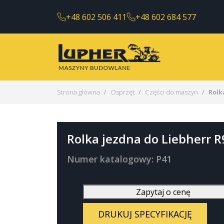
+48 602 506 411
+48 602 684 577
Strona główna
Osprzęt
Części do maszyn
Rolk
Rolka jezdna do Liebherr 
Numer katalogowy: P41
Zapytaj o cenę
DRUKUJ SPECYFIKACJĘ