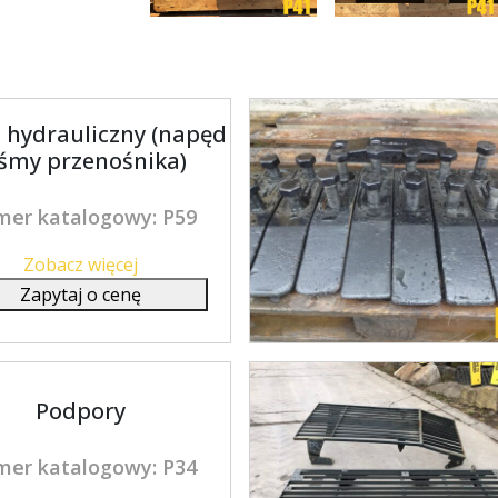
 hydrauliczny (napęd
śmy przenośnika)
er katalogowy: P59
Zobacz więcej
Zapytaj o cenę
Podpory
er katalogowy: P34